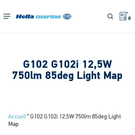
Retour
à
recherch
Menu
l'accueil
0
G102 G102i 12,5W
750lm 85deg Light Map
Accueil
"
G102 G102i 12,5W 750lm 85deg Light
Map