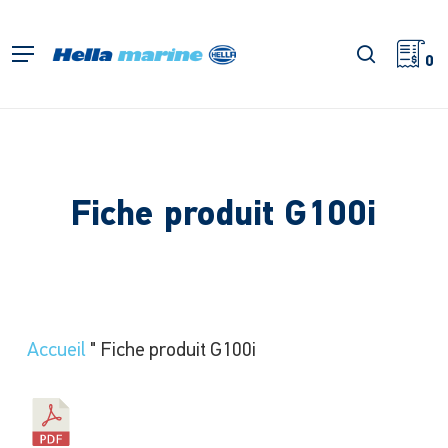
Retour
à
recherch
Menu
l'accueil
0
Fiche produit G100i
Accueil
"
Fiche produit G100i