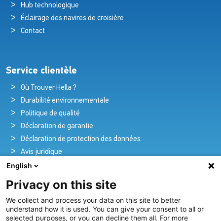
Hub technologique
Éclairage des navires de croisière
Contact
Service clientèle
Où Trouver Hella ?
Durabilité environnementale
Politique de qualité
Déclaration de garantie
Déclaration de protection des données
Avis juridique
English
Privacy on this site
Pionniers de la brillance et de l'innovation
We collect and process your data on this site to better
nautique
understand how it is used. You can give your consent to all or
selected purposes, or you can decline them all. For more
Depuis plus de 100 ans, nous créons et fournissons avec