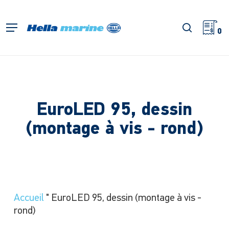
Retour
à
recherch
Menu
l'accueil
0
EuroLED 95, dessin
(montage à vis - rond)
Accueil
"
EuroLED 95, dessin (montage à vis -
rond)