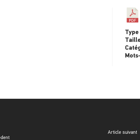
Type 
Taill
Catég
Mots-
Article suivant
édent