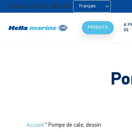
Retour
[vcwccr_country_selector]
Français
à
l'accueil
A P
PRODUITS
DE
Po
Accueil
"
Pompe de cale, dessin