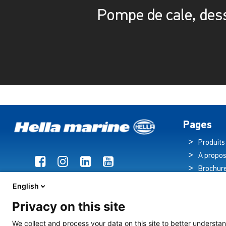
Pompe de cale, des
Pages
Produits
A propos
Brochur
Actualit
English
Hub tec
Privacy on this site
Éclairag
de croisière
We collect and process your data on this site to better understan