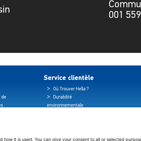
Commuta
sin
001 559
Service clientèle
Où Trouver Hella ?
 de
Durabilité
es
environnementale
és
Politique de qualité
hnologique
Déclaration de
e des navires
garantie
Déclaration de
d how it is used. You can give your consent to all or selected purpos