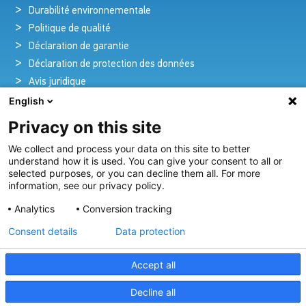
Durabilité environnementale
Politique de qualité
Déclaration de garantie
Déclaration de protection des données
Avis juridique
English
Privacy on this site
Pionniers de la brillance et de l'innovation
We collect and process your data on this site to better
nautique
understand how it is used. You can give your consent to all or
selected purposes, or you can decline them all. For more
Depuis plus de 100 ans, nous créons et fournissons avec
information, see our privacy policy.
passion des solutions d'éclairage innovantes pour tous les
Analytics
Conversion tracking
secteurs de l'industrie maritime.
Consent details
Data protection
Voir Notre Gamme
Accept all
Decline all