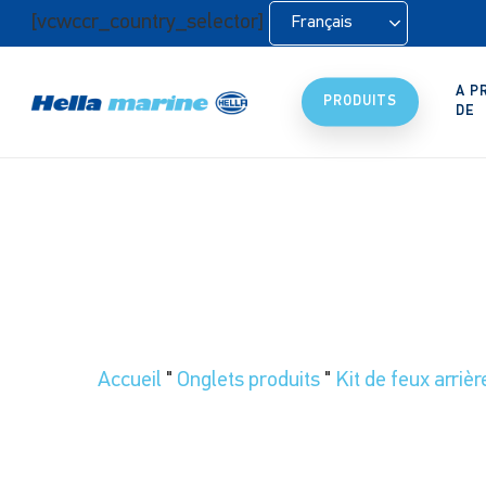
Retour
[vcwccr_country_selector]
Français
à
l'accueil
A P
PRODUITS
DE
Accueil
"
Onglets produits
"
Kit de feux arri