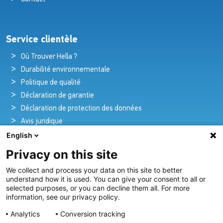
Service clientèle
Où Trouver Hella ?
Durabilité environnementale
Politique de qualité
Déclaration de garantie
Déclaration de protection des données
Avis juridique
English
Privacy on this site
Pionniers de la brillance et de l'innovation
We collect and process your data on this site to better
nautique
understand how it is used. You can give your consent to all or
selected purposes, or you can decline them all. For more
Depuis plus de 100 ans, nous créons et fournissons avec
information, see our privacy policy.
passion des solutions d'éclairage innovantes pour tous les
Analytics
Conversion tracking
secteurs de l'industrie maritime.