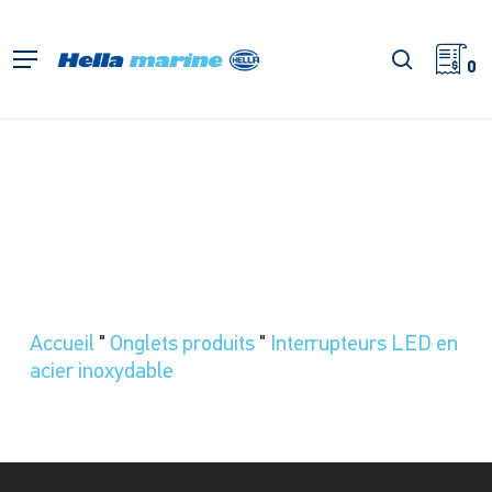
Retour
à
recherch
Menu
l'accueil
0
Accueil
"
Onglets produits
"
Interrupteurs LED en
acier inoxydable