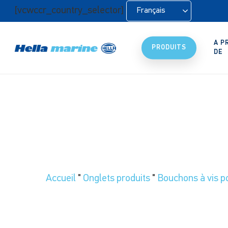
Retour
[vcwccr_country_selector]
Français
à
l'accueil
A P
PRODUITS
DE
Accueil
"
Onglets produits
"
Bouchons à vis p