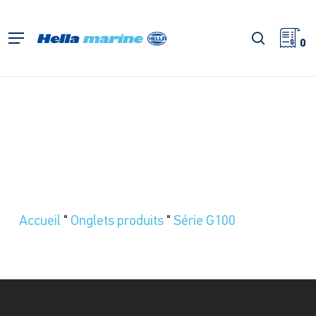
Retour
à
recherch
Menu
l'accueil
0
Accueil
"
Onglets produits
"
Série G100