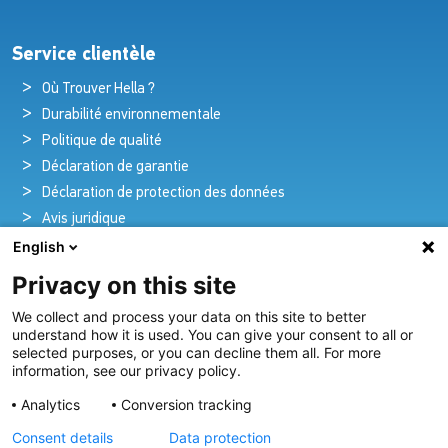
Service clientèle
Où Trouver Hella ?
Durabilité environnementale
Politique de qualité
Déclaration de garantie
Déclaration de protection des données
Avis juridique
English
Privacy on this site
Pionniers de la brillance et de l'innovation
We collect and process your data on this site to better
nautique
understand how it is used. You can give your consent to all or
selected purposes, or you can decline them all. For more
Depuis plus de 100 ans, nous créons et fournissons avec
information, see our privacy policy.
passion des solutions d'éclairage innovantes pour tous les
Analytics
Conversion tracking
secteurs de l'industrie maritime.
Consent details
Data protection