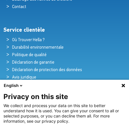
Contact
Service clientèle
Où Trouver Hella ?
Durabilité environnementale
Politique de qualité
Déclaration de garantie
Déclaration de protection des données
Avis juridique
English
Privacy on this site
Pionniers de la brillance et de l'innovation
We collect and process your data on this site to better
nautique
understand how it is used. You can give your consent to all or
selected purposes, or you can decline them all. For more
Depuis plus de 100 ans, nous créons et fournissons avec
information, see our privacy policy.
passion des solutions d'éclairage innovantes pour tous les