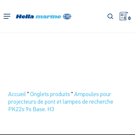
Retour
à
recherch
Menu
l'accueil
0
Accueil
"
Onglets produits
"
Ampoules pour
projecteurs de pont et lampes de recherche
PK22s 9s Base. H3