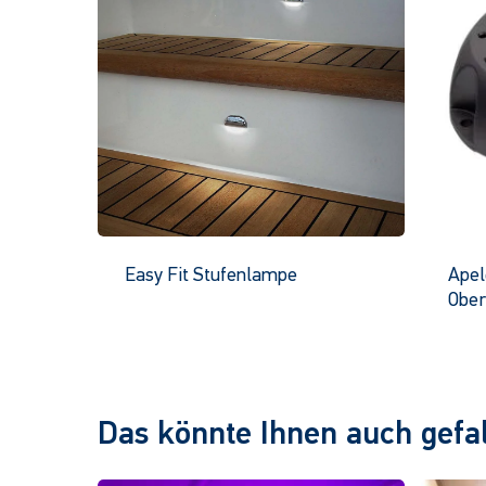
Easy Fit Stufenlampe
Apel
Ober
Dieses
Produkt
hat
mehrere
Varianten.
Das könnte Ihnen auch gefal
Die
Optionen