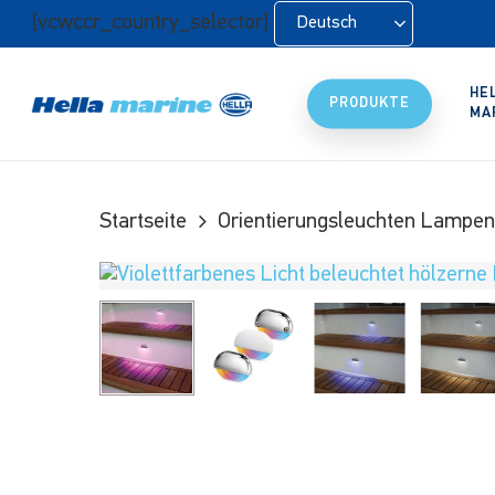
Zum
[vcwccr_country_selector]
Deutsch
Hauptinhalt
springen
HE
PRODUKTE
MA
Startseite
Orientierungsleuchten Lampen