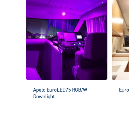
können
auf
der
Produktseite
ausgewählt
werden
Apelo EuroLED75 RGB/W
Eur
Downlight
Dieses
Produkt
hat
mehrere