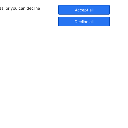
es, or you can decline
Accept all
Decline all
Pioniere in nautischer Brillanz