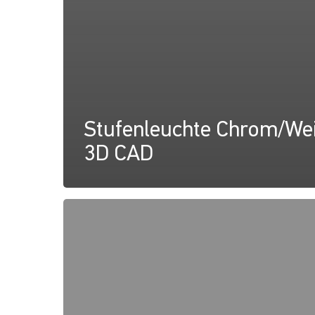
Stufenleuchte Chrom/Wei
3D CAD
Easy
Fit
Step-
Lampen
Zeichnung