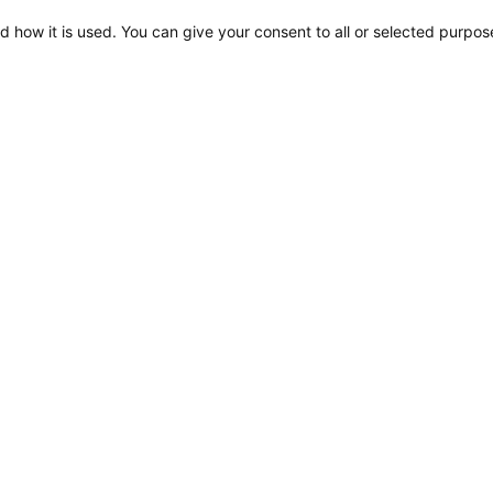
d how it is used. You can give your consent to all or selected purpos
Easy Fit Step-Lampen
Gebrauchsanweisung
Kundenbetreuung