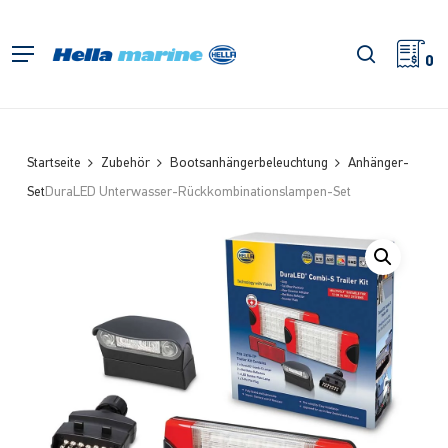
Zum
Hauptinhalt
Suche
Menü
springen
0
Startseite
Zubehör
Bootsanhängerbeleuchtung
Anhänger-
Set
DuraLED Unterwasser-Rückkombinationslampen-Set