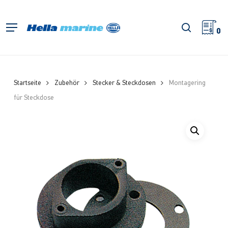
Zum
Hauptinhalt
Suche
Menü
springen
0
Startseite
Zubehör
Stecker & Steckdosen
Montagering
für Steckdose