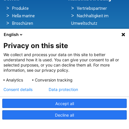
Produkte
Vertriebspartner
Hella marine
Nachhaltigkeit im
Broschüren
Umweltschutz
Nachrichten
Qualitätspolitik
English
Downloads
Garantieerklärung
Privacy on this site
Beleuchtung auf
Erklärung zum
Kreuzfahrtschiffen
Datenschutz
We collect and process your data on this site to better
understand how it is used. You can give your consent to all or
Kontakt
Rechtlicher Hinweis
selected purposes, or you can decline them all. For more
information, see our privacy policy.
Analytics
Conversion tracking
Pioniere in nautischer Brillanz und Innovation
Consent details
Data protection
Seit über 100 Jahren entwickeln und liefern wir mit
Leidenschaft innovative Beleuchtungslösungen für alle
Accept all
Bereiche der maritimen Industrie.
Decline all
Unser Angebot Ansehen