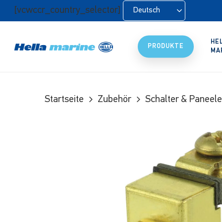
Zum
[vcwccr_country_selector]
Deutsch
Hauptinhalt
springen
HE
PRODUKTE
MA
Startseite
Zubehör
Schalter & Paneele