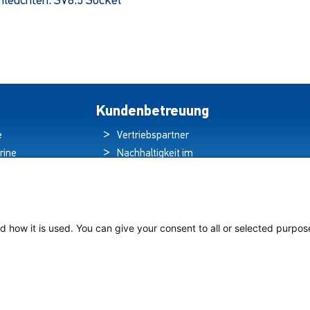
nleuchten. SV8.5 Sockel
der
Dieses
Prod
Produkt
ausg
hat
wer
mehrere
Varianten.
Die
Kundenbetreuung
Optionen
e
Vertriebspartner
können
rine
Nachhaltigkeit im
auf
ren
Umweltschutz
der
Produktseite
hten
Qualitätspolitik
ausgewählt
ds
Garantieerklärung
werden
tung auf
Erklärung zum
d how it is used. You can give your consent to all or selected purpos
chiffen
Datenschutz
Rechtlicher Hinweis