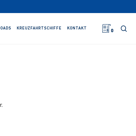
Suc
OADS
KREUZFAHRTSCHIFFE
KONTAKT
0
r.