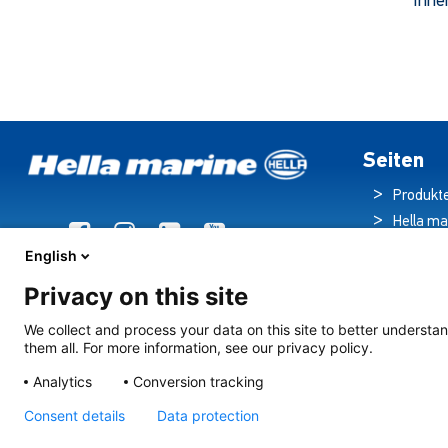
Inne
Dieses
Produkt
hat
mehrere
Varianten.
Die
Optionen
Seiten
können
Produkt
auf
Hella ma
der
Broschü
Produktseite
English
Nachric
ausgewählt
Privacy on this site
Downloa
werden
Beleuch
We collect and process your data on this site to better understan
them all. For more information, see our privacy policy.
Kreuzfahrts
Kontakt
Analytics
Conversion tracking
Consent details
Data protection