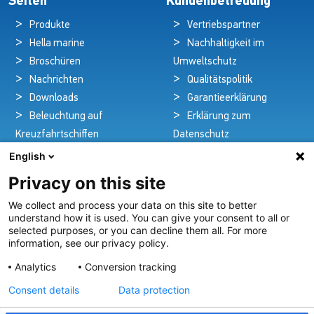
Seiten
Kundenbetreuung
Produkte
Vertriebspartner
Hella marine
Nachhaltigkeit im
Broschüren
Umweltschutz
Nachrichten
Qualitätspolitik
Downloads
Garantieerklärung
Beleuchtung auf
Erklärung zum
Kreuzfahrtschiffen
Datenschutz
Kontakt
Rechtlicher Hinweis
English
Privacy on this site
We collect and process your data on this site to better
Pioniere in nautischer Brillanz und Innovation
understand how it is used. You can give your consent to all or
selected purposes, or you can decline them all. For more
Seit über 100 Jahren entwickeln und liefern wir mit
information, see our privacy policy.
Leidenschaft innovative Beleuchtungslösungen für alle
Analytics
Conversion tracking
Bereiche der maritimen Industrie.
Consent details
Data protection