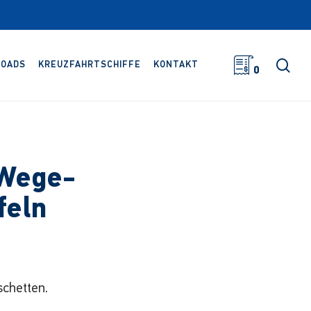
Suc
OADS
KREUZFAHRTSCHIFFE
KONTAKT
0
Wege-
feln
chetten.