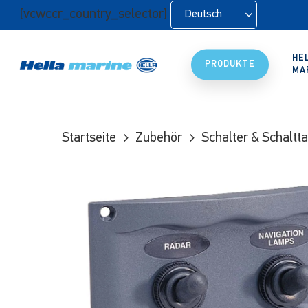
Zum
[vcwccr_country_selector]
Deutsch
Hauptinhalt
springen
HE
PRODUKTE
MA
Startseite
Zubehör
Schalter & Schaltta