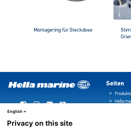
Montagering für Steckdose
Slim
Orie
Dieses
Produkt
hat
mehrere
Varianten.
Die
Optionen
Seiten
können
Produkt
auf
Hella ma
der
Broschü
Produktseite
English
Nachric
ausgewählt
Privacy on this site
Downloa
werden