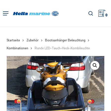
Zum
Hauptinhalt
Suche
Menü
springen
0
Startseite
Zubehör
Bootsanhänger Beleuchtung
Kombinationen
Runde LED-Tauch-Heck-Kombileuchte