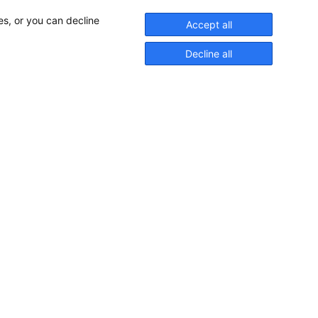
es, or you can decline
Accept all
Decline all
Pioniere in nautischer Brillanz