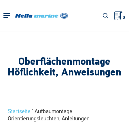
Zum
Hauptinhalt
Suche
Menü
springen
0
Oberflächenmontage
Höflichkeit, Anweisungen
Startseite
"
Aufbaumontage
Orientierungsleuchten, Anleitungen