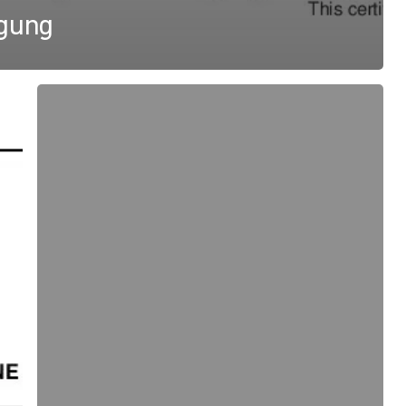
gung
NaviLED
PRO
und
NaviLED
360
Compact,
UK-
Konformitätserklärung