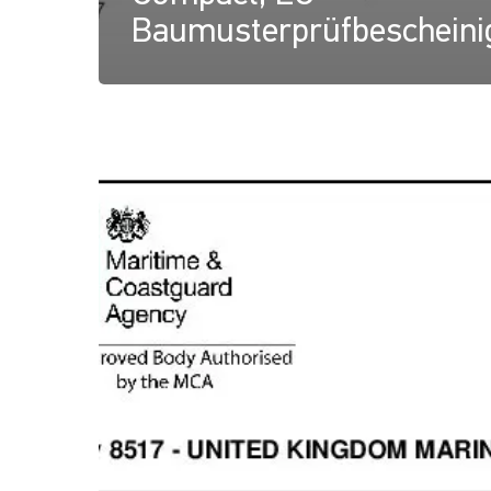
Baumusterprüfbescheini
NaviLED
Compact
und
NaviLED
PRO
All
Round,
UK-
Modul-
B-
Zertifikat