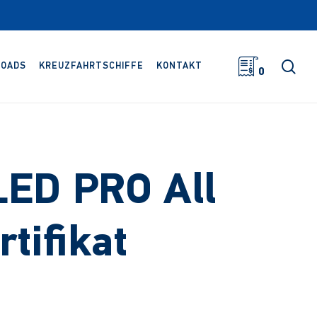
Suc
OADS
KREUZFAHRTSCHIFFE
KONTAKT
0
LED PRO All
tifikat