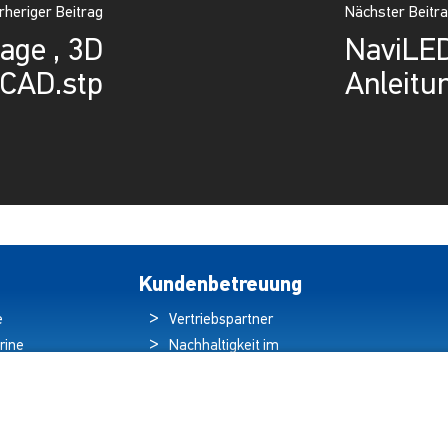
rheriger Beitrag
Nächster Beitr
ge , 3D
NaviLED
CAD.stp
Anleitu
Kundenbetreuung
e
Vertriebspartner
rine
Nachhaltigkeit im
ren
Umweltschutz
hten
Qualitätspolitik
ds
Garantieerklärung