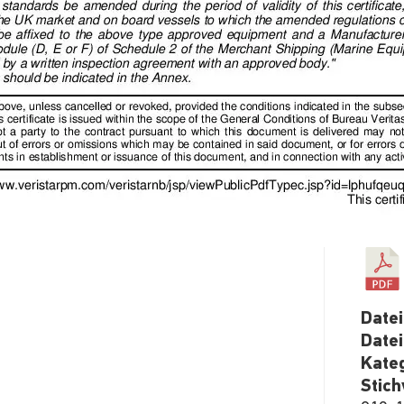
Date
Date
Kate
Stic