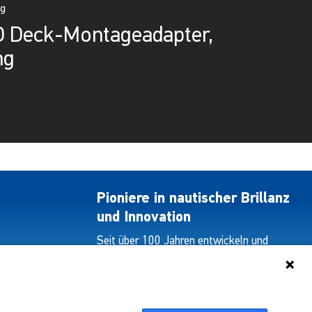
ag
 Deck-Montageadapter,
ng
Pioniere in nautischer Brillanz
und Innovation
Seit über 100 Jahren entwickeln und
liefern wir mit Leidenschaft innovative
Beleuchtungslösungen für alle Bereiche
der maritimen Industrie.