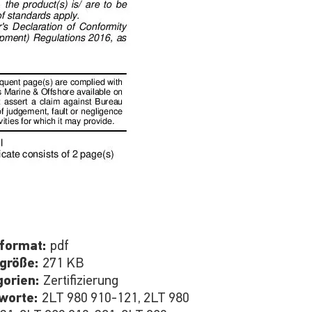
iformat:
pdf
igröße:
271 KB
gorien:
Zertifizierung
hworte:
2LT 980 910-121, 2LT 980