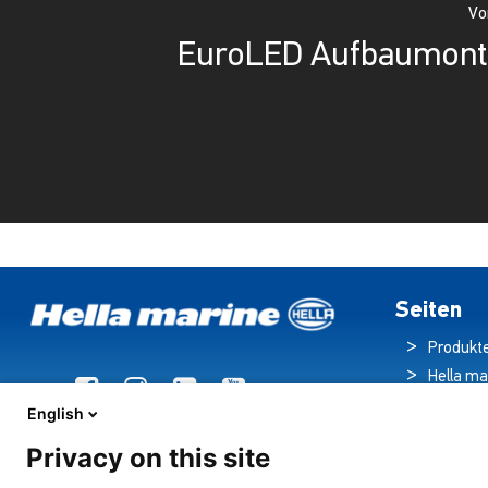
Vo
EuroLED Aufbaumonta
Seiten
Produkt
Hella ma
Broschü
English
Nachric
Privacy on this site
Downloa