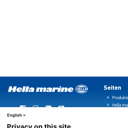
Seiten
Produkt
Hella ma
Broschü
English
Nachric
Privacy on this site
Downloa