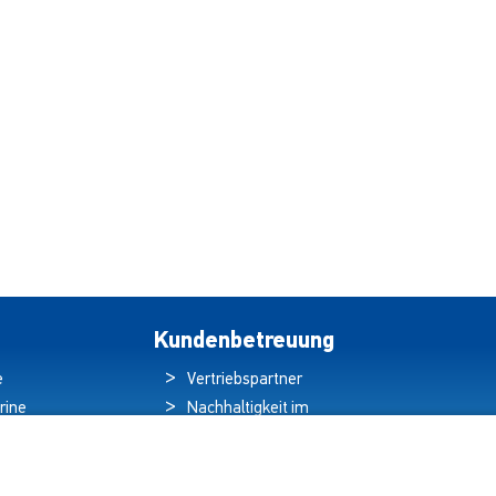
Kundenbetreuung
e
Vertriebspartner
rine
Nachhaltigkeit im
ren
Umweltschutz
hten
Qualitätspolitik
ds
Garantieerklärung