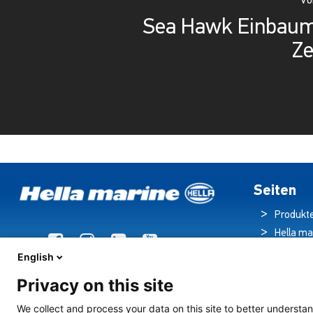
Vo
Sea Hawk Einbaum
Ze
Seiten
Produkt
Hella ma
Broschü
English
Nachric
Privacy on this site
Downloa
Beleuch
We collect and process your data on this site to better understan