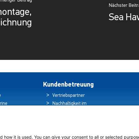
rheriger Beitrag
Nächster Beit
ontage,
Sea Ha
ichnung
Kundenbetreuung
e
Vertriebspartner
rine
Nachhaltigkeit im
ren
Umweltschutz
hten
Qualitätspolitik
ds
Garantieerklärung
tung auf
Erklärung zum
d how it is used. You can give your consent to all or selected purpos