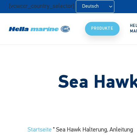
Zum
[vcwccr_country_selector]
Deutsch
Hauptinhalt
springen
HE
PRODUKTE
MA
Sea Hawk
Startseite
"
Sea Hawk Halterung, Anleitung