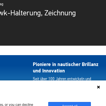
rag
wk-Halterung, Zeichnung
Pioniere in nautischer Brillanz
und Innovation
Seit über 100 Jahren entwickeln und
liefern wir mit Leidenschaft innovative
Beleuchtungslösungen für alle Bereiche
der maritimen Industrie.
es, or you can decline
Accept all