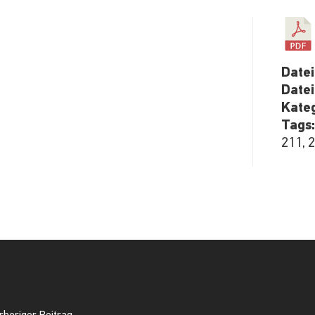
Date
Date
Kate
Tags
211, 