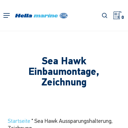
Zum
Hauptinhalt
Suche
Menü
springen
0
Sea Hawk
Einbaumontage,
Zeichnung
Startseite
"
Sea Hawk Aussparungshalterung,