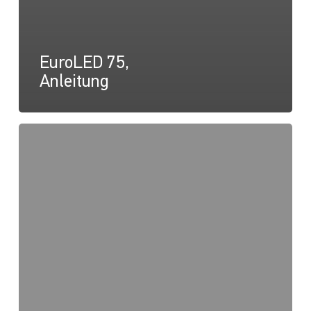
EuroLED 75,
Anleitung
EuroLED
75
Rund
Federhalterung,
Zeichnung