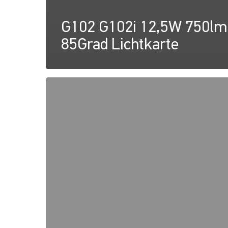
G102 G102i 12,5W 750lm
85Grad Lichtkarte
G102
G102i
IP44
12,5W
750lm
85Grad
Lichtkarte