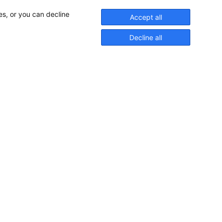
es, or you can decline
Accept all
Decline all
Pioniere in nautischer Brillanz