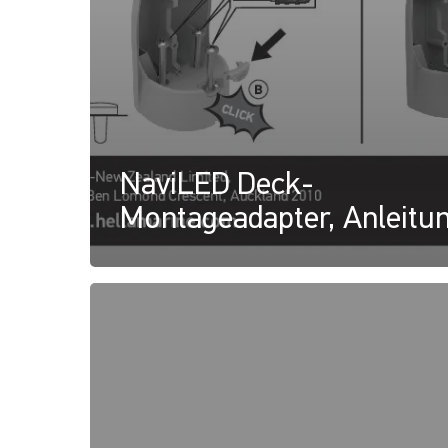
NaviLED Deck-
Montageadapter, Anleitu
NaviLED
Pro
Decksmontage-
Adapter,
Zeichnung