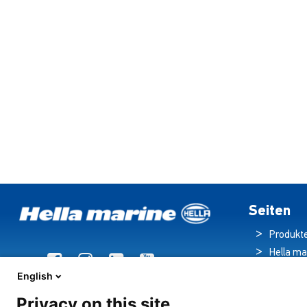
Seiten
Produkt
Hella ma
Broschü
English
Nachric
Privacy on this site
Downloa