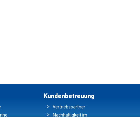
Kundenbetreuung
e
Vertriebspartner
rine
Nachhaltigkeit im
ren
Umweltschutz
hten
Qualitätspolitik
ds
Garantieerklärung