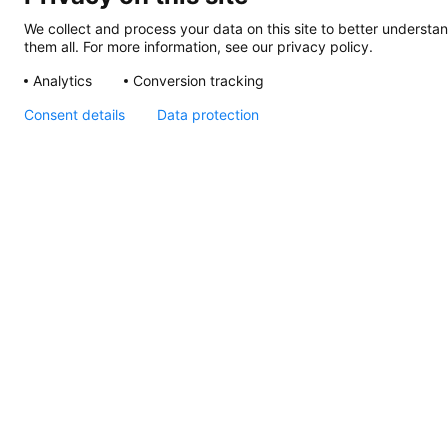
We collect and process your data on this site to better understan
them all. For more information, see our privacy policy.
Analytics
Conversion tracking
Consent details
Data protection
NaviLED PRO, NaviLED
360 PRO, NaviLED 360
Compact, Wheelmark
MED 2014/90/EU
QUALITÄTSSYSTEM
MODULE D ZERTIFIKAT
NaviLED
Pro,
Zeichnung