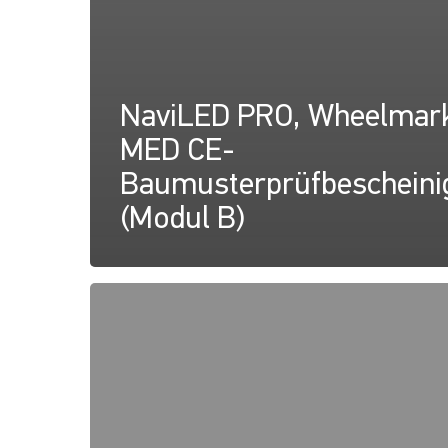
NaviLED PRO, Wheelmar
MED CE-
Baumusterprüfbescheini
(Modul B)
NaviLED
PRO,
NaviLED
360
PRO,
NaviLED
360