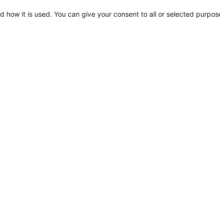
d how it is used. You can give your consent to all or selected purpos
NaviLED Pro, Kompakt,
360 RINA-Zertifizierung