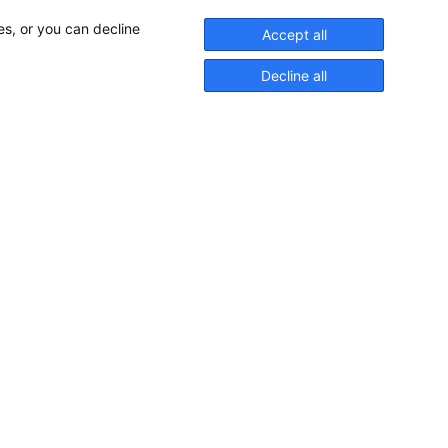
es, or you can decline
Accept all
Decline all
Pioniere in nautischer Brillanz