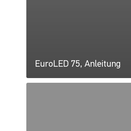
EuroLED 75, Anleitung
EuroLED
75
Rund
Federhalterung,
Zeichnung