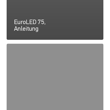
EuroLED 75,
Anleitung
EuroLED
75
Rund
Federhalterung,
Zeichnung