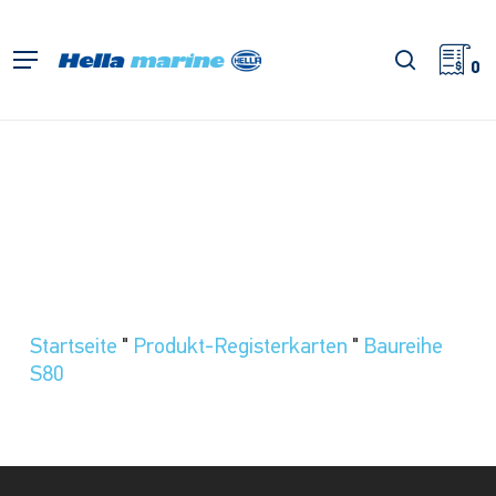
Zum
Hauptinhalt
Suche
Menü
springen
0
Startseite
"
Produkt-Registerkarten
"
Baureihe
S80