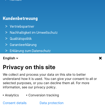
Kundenbetreuung
Vertriebspartner
Nachhaltigkeit im Umweltschutz
Qualitätspolitik
Garantieerklärung
Erklärung zum Datenschutz
Rechtlicher Hinweis
English
Privacy on this site
We collect and process your data on this site to better
Pioniere in nautischer Brillanz und Innovation
understand how it is used. You can give your consent to all or
selected purposes, or you can decline them all. For more
Seit über 100 Jahren entwickeln und liefern wir mit
information, see our privacy policy.
Leidenschaft innovative Beleuchtungslösungen für alle
Analytics
Conversion tracking
Bereiche der maritimen Industrie.
Consent details
Data protection