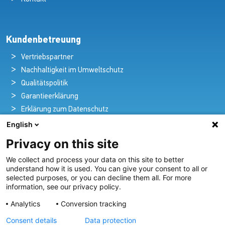
Kundenbetreuung
Vertriebspartner
Nachhaltigkeit im Umweltschutz
Qualitätspolitik
Garantieerklärung
Erklärung zum Datenschutz
Rechtlicher Hinweis
English
Privacy on this site
We collect and process your data on this site to better
Pioniere in nautischer Brillanz und Innovation
understand how it is used. You can give your consent to all or
selected purposes, or you can decline them all. For more
Seit über 100 Jahren entwickeln und liefern wir mit
information, see our privacy policy.
Leidenschaft innovative Beleuchtungslösungen für alle
Analytics
Conversion tracking
Bereiche der maritimen Industrie.
Consent details
Data protection