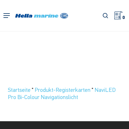
Zum
Hauptinhalt
Suche
Menü
springen
0
Startseite
"
Produkt-Registerkarten
"
NaviLED
Pro Bi-Colour Navigationslicht