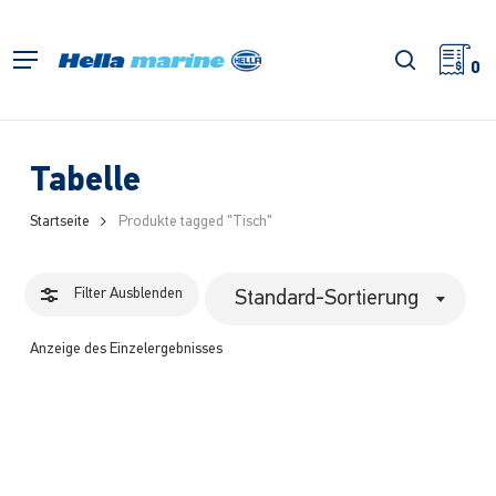
Zum
Hauptinhalt
Filter
Suche
Menü
springen
0
schließe
Tabelle
Startseite
Produkte tagged "Tisch"
Filter
Ausblenden
Standard-Sortierung
Anzeige des Einzelergebnisses