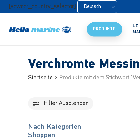
Zum
[vcwccr_country_selector]
Deutsch
Hauptinhalt
springen
HE
PRODUKTE
MA
Verchromte Messi
Startseite
Produkte mit dem Stichwort "V
Filter
Ausblenden
Nach Kategorien
Shoppen