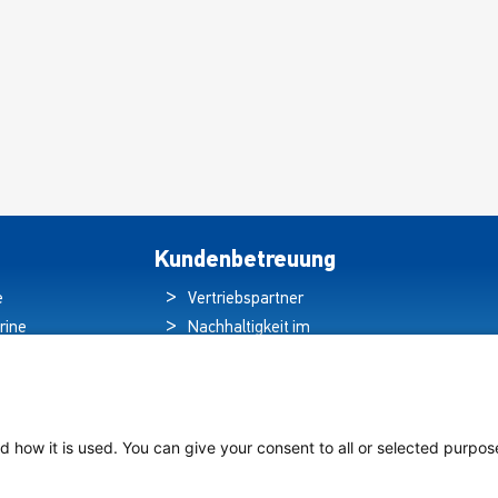
Optionen
können
auf
der
Produktseite
ausgewählt
werden
Kundenbetreuung
e
Vertriebspartner
rine
Nachhaltigkeit im
ren
Umweltschutz
hten
Qualitätspolitik
ds
Garantieerklärung
tung auf
Erklärung zum
d how it is used. You can give your consent to all or selected purpos
chiffen
Datenschutz