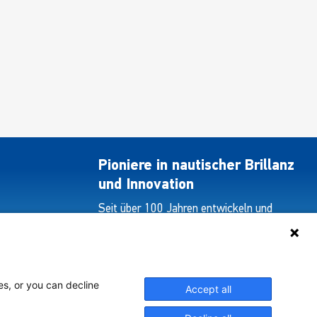
Pioniere in nautischer Brillanz
und Innovation
Seit über 100 Jahren entwickeln und
liefern wir mit Leidenschaft innovative
Beleuchtungslösungen für alle Bereiche
der maritimen Industrie.
es, or you can decline
Accept all
Unser Angebot Ansehen