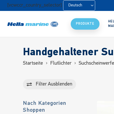
Zum
[vcwccr_country_selector]
Deutsch
Hauptinhalt
springen
HE
PRODUKTE
MA
Handgehaltener Su
Startseite
Flutlichter
Suchscheinwerfe
Filter
Ausblenden
Nach Kategorien
Shoppen