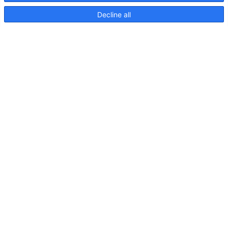
Decline all
Seiten
Produkte
Hella marine
Broschüren
Nachrichten
Downloads
Beleuchtung auf Kreuzfahrtschiffen
Kontakt
Kundenbetreuung
Vertriebspartner
Nachhaltigkeit im Umweltschutz
Qualitätspolitik