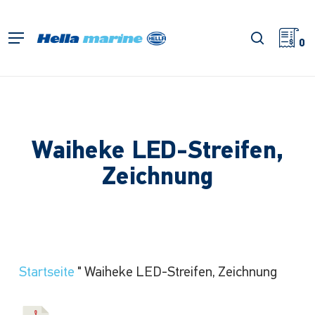
Zum
Hauptinhalt
Suche
Menü
springen
0
Waiheke LED-Streifen,
Zeichnung
Startseite
"
Waiheke LED-Streifen, Zeichnung