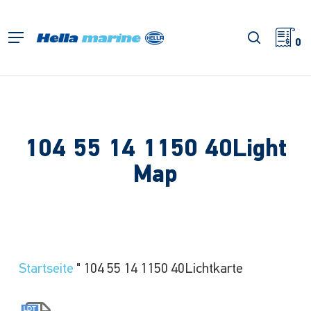
Zum
Hauptinhalt
Suche
Menü
springen
0
104 55 14 1150 40Light
Map
Startseite
"
104 55 14 1150 40Lichtkarte