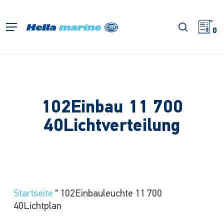
Zum
Hauptinhalt
Suche
Menü
springen
0
102Einbau 11 700
40Lichtverteilung
Startseite
"
102Einbauleuchte 11 700
40Lichtplan