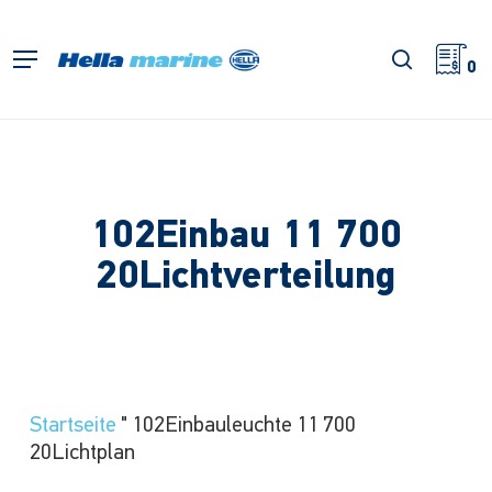
Zum
Hauptinhalt
Suche
Menü
springen
0
102Einbau 11 700
20Lichtverteilung
Startseite
"
102Einbauleuchte 11 700
20Lichtplan