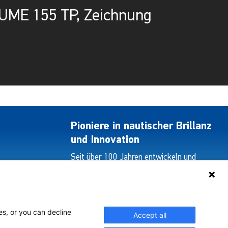
UME 155 TP, Zeichnung
Pioniere in nautischer Brillanz
und Innovation
Seit über 100 Jahren entwickeln und
liefern wir mit Leidenschaft innovative
Beleuchtungslösungen für alle Bereiche
der maritimen Industrie.
es, or you can decline
Accept all