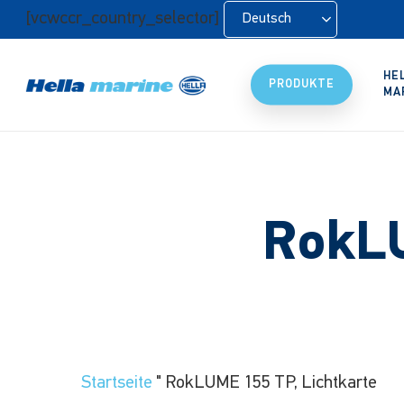
Zum
[vcwccr_country_selector]
Deutsch
Hauptinhalt
springen
HE
PRODUKTE
MA
RokLU
Startseite
"
RokLUME 155 TP, Lichtkarte