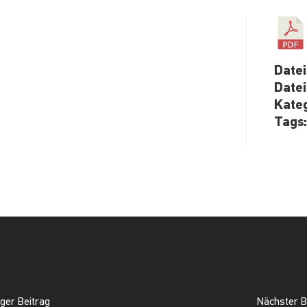
Date
Date
Kate
Tags
ger Beitrag
Nächster B