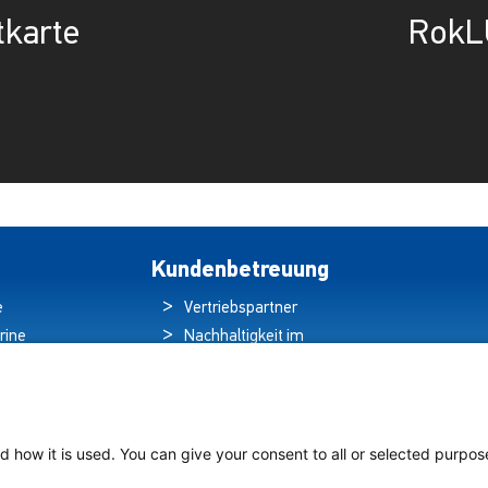
tkarte
RokL
Kundenbetreuung
e
Vertriebspartner
rine
Nachhaltigkeit im
ren
Umweltschutz
hten
Qualitätspolitik
ds
Garantieerklärung
tung auf
Erklärung zum
d how it is used. You can give your consent to all or selected purpos
chiffen
Datenschutz