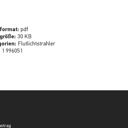
iformat:
pdf
igröße:
30 KB
gorien:
Flutlichtstrahler
:
1 996051
eitrag