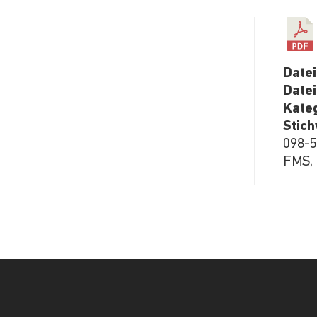
Date
Date
Kate
Stic
098-51
FMS, 