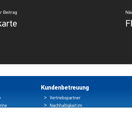
r Beitrag
Näc
karte
F
Kundenbetreuung
e
Vertriebspartner
rine
Nachhaltigkeit im
ren
Umweltschutz
hten
Qualitätspolitik
ds
Garantieerklärung