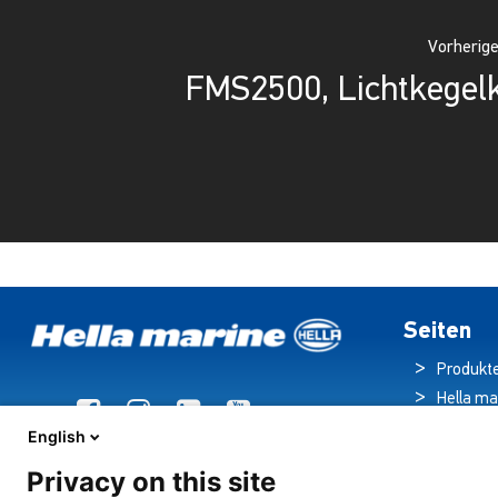
Vorherige
FMS2500, Lichtkegel
Seiten
Produkt
Hella ma
Broschü
English
Nachric
Privacy on this site
Downloa