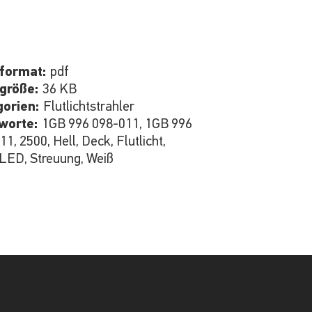
iformat:
pdf
igröße:
36 KB
gorien:
Flutlichtstrahler
hworte:
1GB 996 098-011, 1GB 996
1, 2500, Hell, Deck, Flutlicht,
LED, Streuung, Weiß