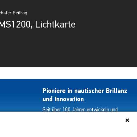
hster Beitrag
MS1200, Lichtkarte
Pioniere in nautischer Brillanz
und Innovation
Seit über 100 Jahren entwickeln und
liefern wir mit Leidenschaft innovative
Beleuchtungslösungen für alle Bereiche
der maritimen Industrie.