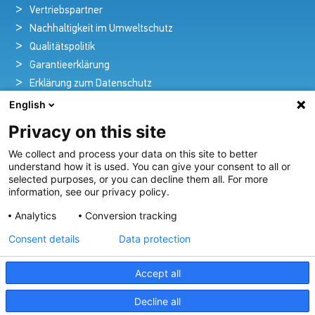
Vertriebspartner
Nachhaltigkeit im Umweltschutz
Qualitätspolitik
Garantieerklärung
Erklärung zum Datenschutz
Rechtlicher Hinweis
English
Privacy on this site
We collect and process your data on this site to better
Pioniere in nautischer Brillanz und Innovation
understand how it is used. You can give your consent to all or
selected purposes, or you can decline them all. For more
Seit über 100 Jahren entwickeln und liefern wir mit
information, see our privacy policy.
Leidenschaft innovative Beleuchtungslösungen für alle
Analytics
Conversion tracking
Bereiche der maritimen Industrie.
Consent details
Data protection
Unser Angebot Ansehen
Accept all
Decline all