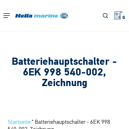
Zum
Hauptinhalt
Suche
Menü
springen
0
Batteriehauptschalter -
6EK 998 540-002,
Zeichnung
Startseite
"
Batteriehauptschalter - 6EK 998