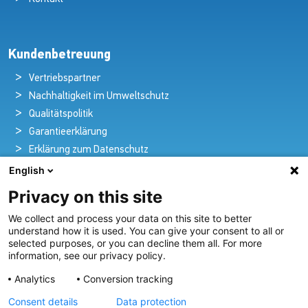
Kundenbetreuung
Vertriebspartner
Nachhaltigkeit im Umweltschutz
Qualitätspolitik
Garantieerklärung
Erklärung zum Datenschutz
Rechtlicher Hinweis
English
Privacy on this site
We collect and process your data on this site to better
Pioniere in nautischer Brillanz und Innovation
understand how it is used. You can give your consent to all or
selected purposes, or you can decline them all. For more
Seit über 100 Jahren entwickeln und liefern wir mit
information, see our privacy policy.
Leidenschaft innovative Beleuchtungslösungen für alle
Analytics
Conversion tracking
Bereiche der maritimen Industrie.
Consent details
Data protection