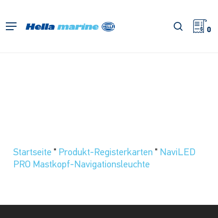
Zum
Hauptinhalt
Suche
Menü
springen
0
Startseite
"
Produkt-Registerkarten
"
NaviLED
PRO Mastkopf-Navigationsleuchte