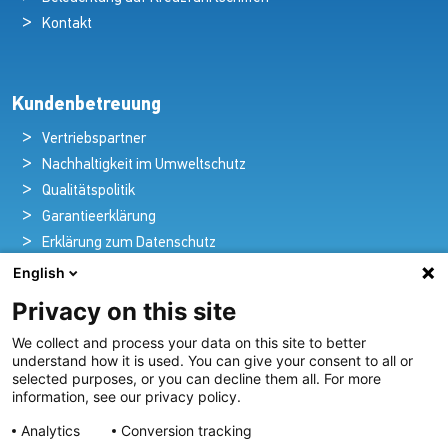
Kontakt
Kundenbetreuung
Vertriebspartner
Nachhaltigkeit im Umweltschutz
Qualitätspolitik
Garantieerklärung
Erklärung zum Datenschutz
Rechtlicher Hinweis
English
Privacy on this site
We collect and process your data on this site to better
Pioniere in nautischer Brillanz und Innovation
understand how it is used. You can give your consent to all or
selected purposes, or you can decline them all. For more
Seit über 100 Jahren entwickeln und liefern wir mit
information, see our privacy policy.
Leidenschaft innovative Beleuchtungslösungen für alle
Analytics
Conversion tracking
Bereiche der maritimen Industrie.