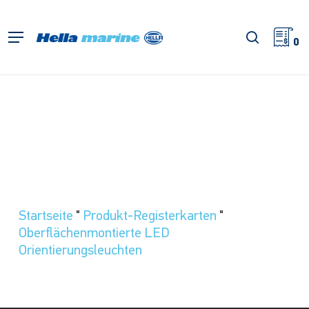
Zum
Hauptinhalt
Suche
Menü
springen
0
Startseite
"
Produkt-Registerkarten
"
Oberflächenmontierte LED
Orientierungsleuchten