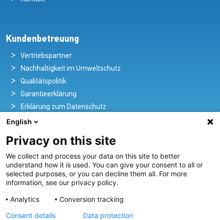
Kundenbetreuung
Vertriebspartner
Nachhaltigkeit im Umweltschutz
Qualitätspolitik
Garantieerklärung
Erklärung zum Datenschutz
Rechtlicher Hinweis
English
Privacy on this site
We collect and process your data on this site to better
Pioniere in nautischer Brillanz und Innovation
understand how it is used. You can give your consent to all or
selected purposes, or you can decline them all. For more
Seit über 100 Jahren entwickeln und liefern wir mit
information, see our privacy policy.
Leidenschaft innovative Beleuchtungslösungen für alle
Analytics
Conversion tracking
Bereiche der maritimen Industrie.
Consent details
Data protection