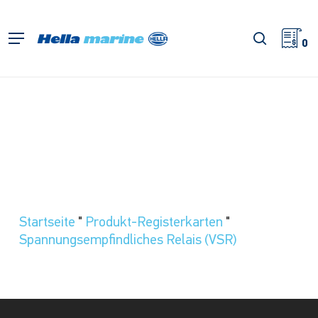
Zum
Hauptinhalt
Suche
Menü
springen
0
Startseite
"
Produkt-Registerkarten
"
Spannungsempfindliches Relais (VSR)