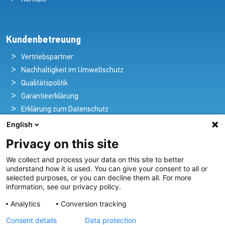
Kundenbetreuung
Vertriebspartner
Nachhaltigkeit im Umweltschutz
Qualitätspolitik
Garantieerklärung
Erklärung zum Datenschutz
Rechtlicher Hinweis
English
Privacy on this site
We collect and process your data on this site to better
Pioniere in nautischer Brillanz und Innovation
understand how it is used. You can give your consent to all or
selected purposes, or you can decline them all. For more
Seit über 100 Jahren entwickeln und liefern wir mit
information, see our privacy policy.
Leidenschaft innovative Beleuchtungslösungen für alle
Analytics
Conversion tracking
Bereiche der maritimen Industrie.
Consent details
Data protection