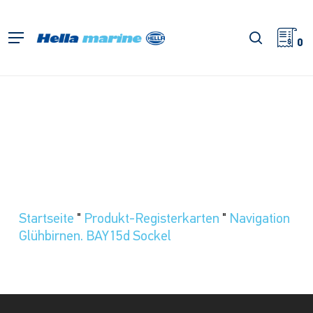
Zum
Hauptinhalt
Suche
Menü
springen
0
Startseite
"
Produkt-Registerkarten
"
Navigation
Glühbirnen. BAY15d Sockel